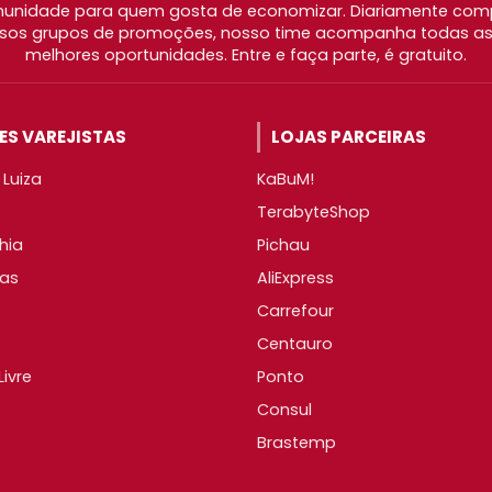
nidade para quem gosta de economizar. Diariamente com
os grupos de promoções, nosso time acompanha todas as l
melhores oportunidades. Entre e faça parte, é gratuito.
S VAREJISTAS
LOJAS PARCEIRAS
Luiza
KaBuM!
TerabyteShop
hia
Pichau
as
AliExpress
Carrefour
Centauro
ivre
Ponto
Consul
Brastemp