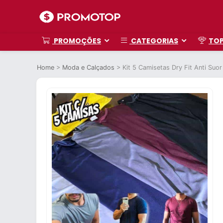
PROMOÇÕES
CATEGORIAS
TO
Home
>
Moda e Calçados
>
Kit 5 Camisetas Dry Fit Anti Suo