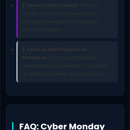
2. Use o Cartão Virtual:
Gere um
cartão virtual no seu banco para
aprovação imediata e segurança
contra clonagem.
3. Ative as Notificações do
Promotop:
Como as ofertas são
relâmpago, nós enviamos o link direto
no WhatsApp assim que o preço cai.
FAQ: Cyber Monday