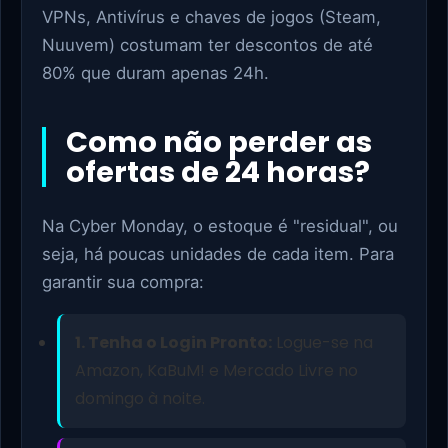
VPNs, Antivírus e chaves de jogos (Steam,
Nuuvem) costumam ter descontos de até
80% que duram apenas 24h.
Como não perder as
ofertas de 24 horas?
Na Cyber Monday, o estoque é "residual", ou
seja, há poucas unidades de cada item. Para
garantir sua compra:
1. Tenha o Login Pronto:
Logue-se na
Amazon, KaBuM! e Mercado Livre no
domingo à noite.