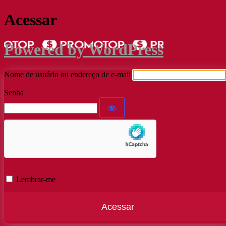
Acessar
Powered by WordPress
Nome de usuário ou endereço de e-mail
Senha
Lembrar-me