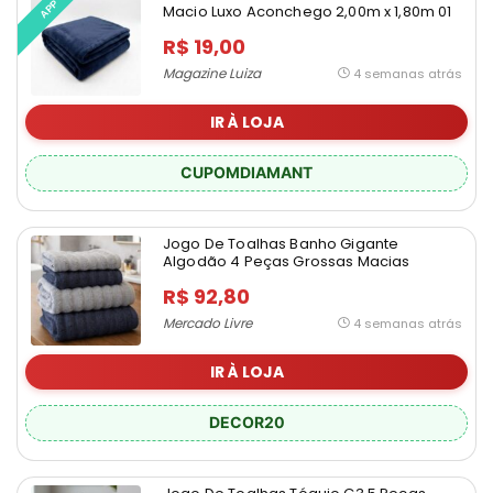
APP
Macio Luxo Aconchego 2,00m x 1,80m 01
Peça – Zelimari
R$ 19,00
Magazine Luiza
4 semanas atrás
IR À LOJA
CUPOMDIAMANT
Jogo De Toalhas Banho Gigante
Algodão 4 Peças Grossas Macias
R$ 92,80
Mercado Livre
4 semanas atrás
IR À LOJA
DECOR20