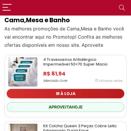
Cama,Mesa e Banho
As melhores promoções de Cama,Mesa e Banho você
vai encontrar aqui no Promotop! Confira as melhores
ofertas disponíveis em nosso site. Aproveite
4 Travesseiros Antialérgico
Impermeável 50×70 Super Macio
R$ 81,94
Mercado Livre
14 horas atrás
IR À LOJA
APROVEITAHOJE
Kit Colcha Queen 3 Peças Cobre Leito
Estampado Dupla Face