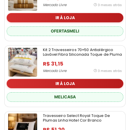
Mercado Livre
3 meses atrás
IR À LOJA
OFERTASMELI
Kit 2 Travesseiros 70×50 Antialérgico
Lavável Fibra Siliconada Toque de Pluma
de Ganso Oaktex Cor Branco
R$ 31,15
Mercado Livre
3 meses atrás
IR À LOJA
MELICASA
Travesseiro Select Royal Toque De
Plumas Linha Hotel Cor Branco
R$ 51,20