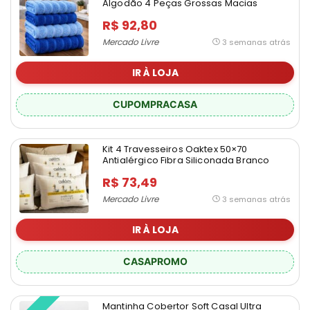
Algodão 4 Peças Grossas Macias
R$ 92,80
Mercado Livre
3 semanas atrás
IR À LOJA
CUPOMPRACASA
Kit 4 Travesseiros Oaktex 50×70
Antialérgico Fibra Siliconada Branco
R$ 73,49
Mercado Livre
3 semanas atrás
IR À LOJA
CASAPROMO
Mantinha Cobertor Soft Casal Ultra