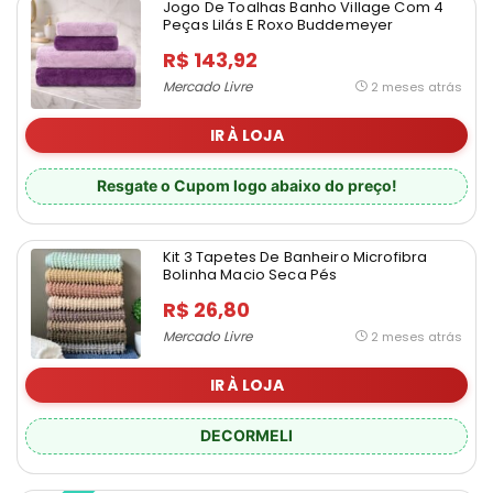
Jogo De Toalhas Banho Village Com 4
Peças Lilás E Roxo Buddemeyer
R$ 143,92
Mercado Livre
2 meses atrás
IR À LOJA
Resgate o Cupom logo abaixo do preço!
Kit 3 Tapetes De Banheiro Microfibra
Bolinha Macio Seca Pés
R$ 26,80
Mercado Livre
2 meses atrás
IR À LOJA
DECORMELI