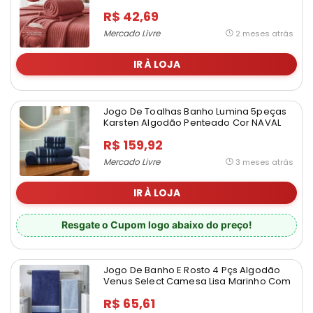
R$ 42,69
Mercado Livre
2 meses atrás
IR À LOJA
Jogo De Toalhas Banho Lumina 5peças
Karsten Algodão Penteado Cor NAVAL
C/ AZUL – 30198/3
R$ 159,92
Mercado Livre
3 meses atrás
IR À LOJA
Resgate o Cupom logo abaixo do preço!
Jogo De Banho E Rosto 4 Pçs Algodão
Venus Select Camesa Lisa Marinho Com
Azul Claro
R$ 65,61