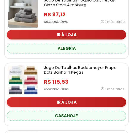
Jogo De Toalhas Tóquio G3 5 Peças
Cinza Steel Altenburg
R$ 97,12
Mercado Livre
1 mês atrás
IR À LOJA
ALEGRIA
Jogo De Toalhas Buddemeyer Frape
Dots Banho 4 Peças
R$ 115,53
Mercado Livre
1 mês atrás
IR À LOJA
CASAHOJE