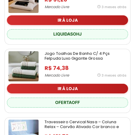
Mercado Livre
3 meses atrás
IR À LOJA
LIQUIDASOHJ
Jogo Toalhas De Banho C/ 4 Pçs
Felpuda Luxo Gigante Grossa
R$ 74,38
Mercado Livre
3 meses atrás
IR À LOJA
OFERTAOFF
Travesseiro Cervical Nasa – Coluna
Relax – Carvão Ativado Cor branco e
cinza