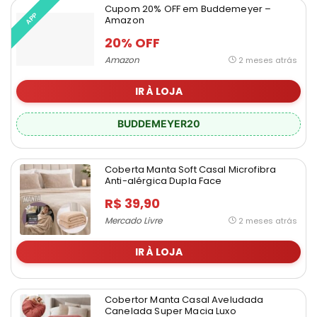
Cupom 20% OFF em Buddemeyer –
APP
Amazon
20% OFF
Amazon
2 meses atrás
IR À LOJA
BUDDEMEYER20
Coberta Manta Soft Casal Microfibra
Anti-alérgica Dupla Face
R$ 39,90
Mercado Livre
2 meses atrás
IR À LOJA
Cobertor Manta Casal Aveludada
Canelada Super Macia Luxo