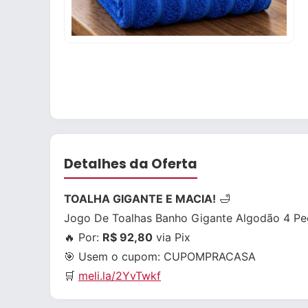
Detalhes da Oferta
TOALHA GIGANTE E MACIA!
🛁
Jogo De Toalhas Banho Gigante Algodão 4 Pe
🔥 Por:
R$ 92,80
via Pix
🎯 Usem o cupom:
CUPOMPRACASA
🛒
meli.la/2YvTwkf