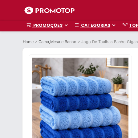
PROMOÇÕES
CATEGORIAS
TO
Home
>
Cama,Mesa e Banho
>
Jogo De Toalhas Banho Gigan