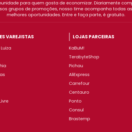
nidade para quem gosta de economizar. Diariamente com
os grupos de promoções, nosso time acompanha todas as l
melhores oportunidades. Entre e faça parte, é gratuito.
S VAREJISTAS
LOJAS PARCEIRAS
Luiza
KaBuM!
TerabyteShop
hia
Pichau
as
AliExpress
Carrefour
Centauro
ivre
Ponto
Consul
Brastemp