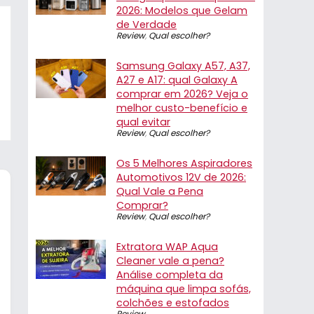
2026: Modelos que Gelam
de Verdade
Review
,
Qual escolher?
Samsung Galaxy A57, A37,
A27 e A17: qual Galaxy A
comprar em 2026? Veja o
melhor custo-benefício e
qual evitar
Review
,
Qual escolher?
Os 5 Melhores Aspiradores
Automotivos 12V de 2026:
Qual Vale a Pena
Comprar?
Review
,
Qual escolher?
Extratora WAP Aqua
Cleaner vale a pena?
Análise completa da
máquina que limpa sofás,
colchões e estofados
Review