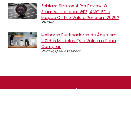
Zeblaze Stratos 4 Pro Review: O
Smartwatch com GPS, AMOLED e
Mapas Offline Vale a Pena em 2026?
Review
Melhores Purificadores de Água em
2026: 5 Modelos Que Valem a Pena
Comprar
Review
,
Qual escolher?
SOBRE NÓS
O Promotop é uma comunidade para quem gosta de
economizar. Diariamente compartilhando promoções,
descontos e bugs em nossos grupos de promoções,
nosso time acompanha todas as lojas confiáveis atrás
das melhores oportunidades. Entre e faça parte, é
gratuito.