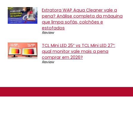
Extratora WAP Aqua Cleaner vale a
pena? Análise completa da máquina
que limpa sofás, colchões e
estofados
Review
TCL Mini LED 25″ vs TCL Mini LED 27″:
qual monitor vale mais a pena
comprar em 2026?
Review
SOBRE NÓS
O Promotop é uma comunidade para quem gosta de
economizar. Diariamente compartilhando promoções,
descontos e bugs em nossos grupos de promoções,
nosso time acompanha todas as lojas confiáveis atrás