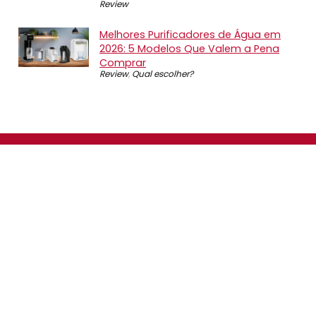
Review
Melhores Purificadores de Água em
2026: 5 Modelos Que Valem a Pena
Comprar
Review
,
Qual escolher?
SOBRE NÓS
O Promotop é uma comunidade para quem gosta de
economizar. Diariamente compartilhando promoções,
descontos e bugs em nossos grupos de promoções,
nosso time acompanha todas as lojas confiáveis atrás
das melhores oportunidades. Entre e faça parte, é
gratuito.