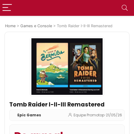
Home
>
Games e Console
>
Tomb Raider I-II-III Remastered
Tomb Raider I-II-III Remastered
Epic Games
Equipe Promotop
•
21/05/26