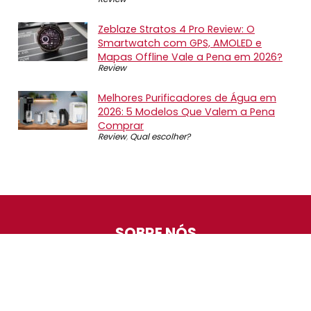
Zeblaze Stratos 4 Pro Review: O
Smartwatch com GPS, AMOLED e
Mapas Offline Vale a Pena em 2026?
Review
Melhores Purificadores de Água em
2026: 5 Modelos Que Valem a Pena
Comprar
Review
,
Qual escolher?
SOBRE NÓS
O Promotop é uma comunidade para quem gosta de
economizar. Diariamente compartilhando promoções,
descontos e bugs em nossos grupos de promoções,
nosso time acompanha todas as lojas confiáveis atrás
das melhores oportunidades. Entre e faça parte, é