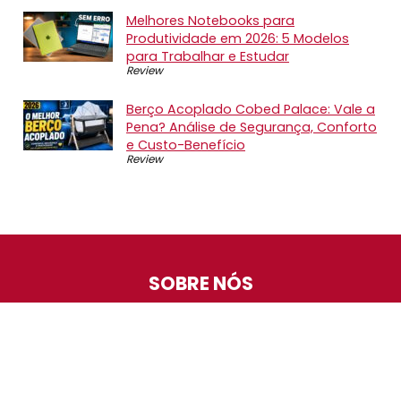
Melhores Notebooks para
Produtividade em 2026: 5 Modelos
para Trabalhar e Estudar
Review
Berço Acoplado Cobed Palace: Vale a
Pena? Análise de Segurança, Conforto
e Custo-Benefício
Review
SOBRE NÓS
O Promotop é uma comunidade para quem gosta de
economizar. Diariamente compartilhando promoções,
descontos e bugs em nossos grupos de promoções,
nosso time acompanha todas as lojas confiáveis atrás
das melhores oportunidades. Entre e faça parte, é
gratuito.