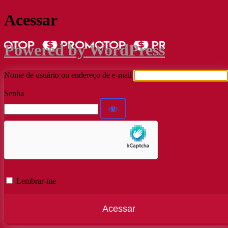
Acessar
Powered by WordPress
Nome de usuário ou endereço de e-mail
Senha
Lembrar-me