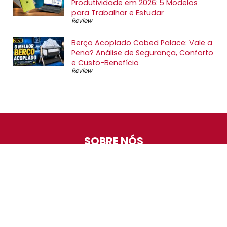
Produtividade em 2026: 5 Modelos
para Trabalhar e Estudar
Review
Berço Acoplado Cobed Palace: Vale a
Pena? Análise de Segurança, Conforto
e Custo-Benefício
Review
SOBRE NÓS
O Promotop é uma comunidade para quem gosta de
economizar. Diariamente compartilhando promoções,
descontos e bugs em nossos grupos de promoções,
nosso time acompanha todas as lojas confiáveis atrás
das melhores oportunidades. Entre e faça parte, é
gratuito.