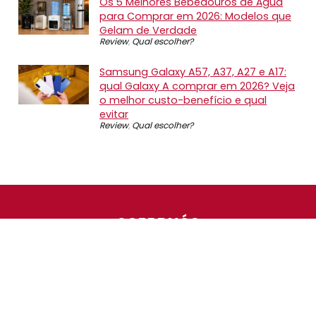
Os 5 Melhores Bebedouros de Água
para Comprar em 2026: Modelos que
Gelam de Verdade
Review
,
Qual escolher?
Samsung Galaxy A57, A37, A27 e A17:
qual Galaxy A comprar em 2026? Veja
o melhor custo-benefício e qual
evitar
Review
,
Qual escolher?
SOBRE NÓS
O Promotop é uma comunidade para quem gosta de
economizar. Diariamente compartilhando promoções,
descontos e bugs em nossos grupos de promoções,
nosso time acompanha todas as lojas confiáveis atrás
das melhores oportunidades. Entre e faça parte, é
gratuito.