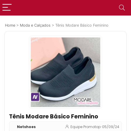
Home
>
Moda e Calçados
>
Tênis Modare Básico Feminino
Tênis Modare Básico Feminino
Netshoes
Equipe Promotop
•
05/09/24