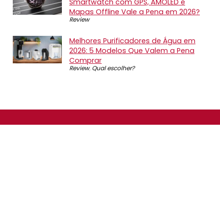
Smartwatch com GPS, AMOLED e
Mapas Offline Vale a Pena em 2026?
Review
Melhores Purificadores de Água em
2026: 5 Modelos Que Valem a Pena
Comprar
Review
,
Qual escolher?
SOBRE NÓS
O Promotop é uma comunidade para quem gosta de
economizar. Diariamente compartilhando promoções,
descontos e bugs em nossos grupos de promoções,
nosso time acompanha todas as lojas confiáveis atrás
das melhores oportunidades. Entre e faça parte, é
gratuito.