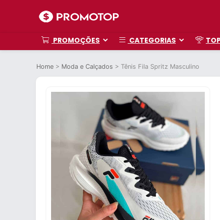
PROMOÇÕES
CATEGORIAS
TO
Home
>
Moda e Calçados
>
Tênis Fila Spritz Masculino