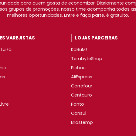
nidade para quem gosta de economizar. Diariamente com
os grupos de promoções, nosso time acompanha todas as l
melhores oportunidades. Entre e faça parte, é gratuito.
S VAREJISTAS
LOJAS PARCEIRAS
Luiza
KaBuM!
TerabyteShop
hia
Pichau
as
AliExpress
Carrefour
Centauro
ivre
Ponto
Consul
Brastemp