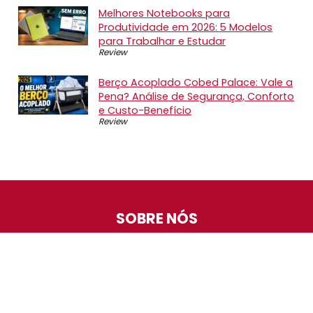
Melhores Notebooks para
Produtividade em 2026: 5 Modelos
para Trabalhar e Estudar
Review
Berço Acoplado Cobed Palace: Vale a
Pena? Análise de Segurança, Conforto
e Custo-Benefício
Review
SOBRE NÓS
O Promotop é uma comunidade para quem gosta de
economizar. Diariamente compartilhando promoções,
descontos e bugs em nossos grupos de promoções,
nosso time acompanha todas as lojas confiáveis atrás
das melhores oportunidades. Entre e faça parte, é
gratuito.