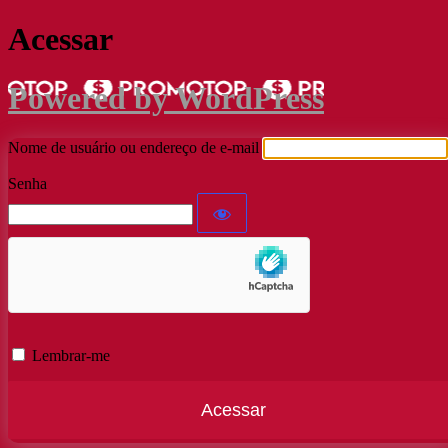
Acessar
Powered by WordPress
Nome de usuário ou endereço de e-mail
Senha
Lembrar-me