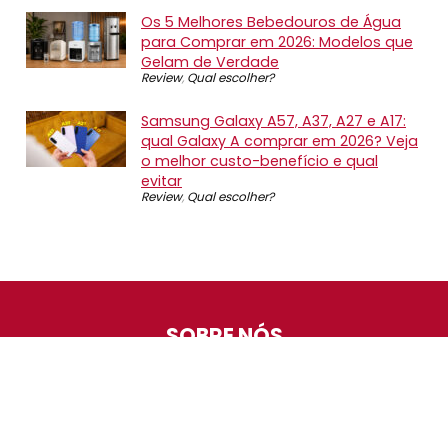
Os 5 Melhores Bebedouros de Água
para Comprar em 2026: Modelos que
Gelam de Verdade
Review
,
Qual escolher?
Samsung Galaxy A57, A37, A27 e A17:
qual Galaxy A comprar em 2026? Veja
o melhor custo-benefício e qual
evitar
Review
,
Qual escolher?
SOBRE NÓS
O Promotop é uma comunidade para quem gosta de
economizar. Diariamente compartilhando promoções,
descontos e bugs em nossos grupos de promoções,
nosso time acompanha todas as lojas confiáveis atrás
das melhores oportunidades. Entre e faça parte, é