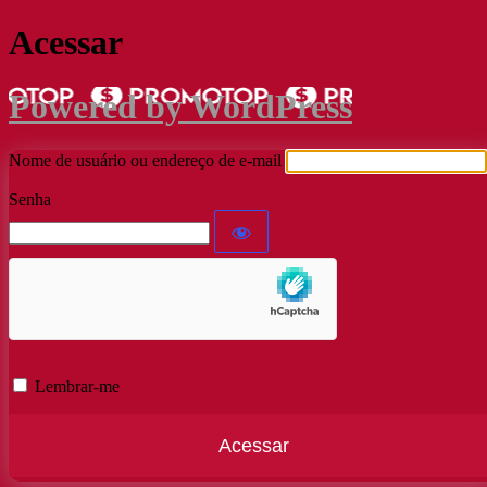
Acessar
Powered by WordPress
Nome de usuário ou endereço de e-mail
Senha
Lembrar-me