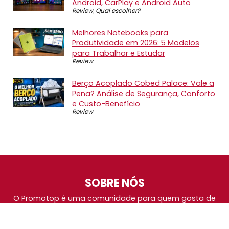
Android, CarPlay e Android Auto
Review
,
Qual escolher?
Melhores Notebooks para
Produtividade em 2026: 5 Modelos
para Trabalhar e Estudar
Review
Berço Acoplado Cobed Palace: Vale a
Pena? Análise de Segurança, Conforto
e Custo-Benefício
Review
SOBRE NÓS
O Promotop é uma comunidade para quem gosta de
economizar. Diariamente compartilhando promoções,
descontos e bugs em nossos grupos de promoções,
nosso time acompanha todas as lojas confiáveis atrás