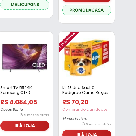
MELICUPONS
PROMODACASA
TOP OFERTA🔥
Smart TV 55” 4K
Kit 18 Und Sachê
Samsung OLED
Pedigree Carne Raças
QN55S85FAGXZD Vision
Pequenas 100g Full
R$ 4.084,05
R$ 70,20
AI 120Hz Dolby Atmos
Processador NQ4 AI
Casas Bahia
Comprando 2 unidades
Gen2 Preto Grafite
9 meses atrás
Mercado Livre
9 meses atrás
IR À LOJA
IR À LOJA