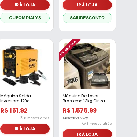
IR À LOJA
IR À LOJA
CUPOMDIALYS
SAIUDESCONTO
TOP OFERTA🔥
Máquina Solda
Máquina De Lavar
Inversora 120a
Brastemp 13kg Cinza
Profissional Mma Tig
Platinum Com Ciclo Tira
R$ 151,92
R$ 1.575,99
Portátil Amarelo 220v
Mercado Livre
8 meses atrás
8 meses atrás
IR À LOJA
IR À LOJA