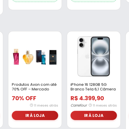
Produtos Avon com até
iPhone 16 128GB 5G
70% OFF – Mercado
Branco Tela 6,1 Câmera
Livre
48MP
70% OFF
R$ 4.399,90
Carrefour
11 meses atrás
11 meses atrás
IR À LOJA
IR À LOJA