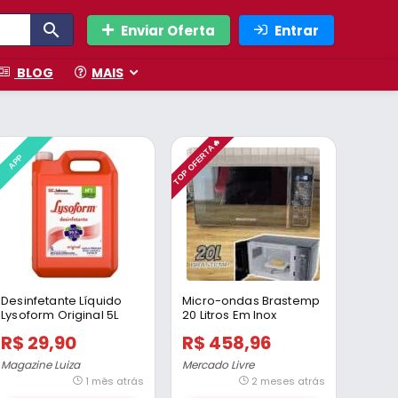
Enviar Oferta
Entrar
BLOG
MAIS
TOP OFERTA🔥
APP
Desinfetante Líquido
Micro-ondas Brastemp
Lysoform Original 5L
20 Litros Em Inox
Espelhado – Bms20ar
R$ 29,90
R$ 458,96
Magazine Luiza
Mercado Livre
1 mês atrás
2 meses atrás