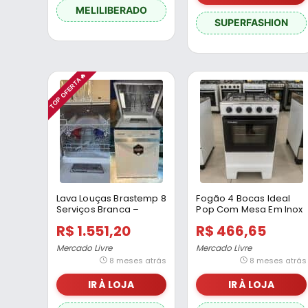
MELILIBERADO
SUPERFASHION
TOP OFERTA🔥
Lava Louças Brastemp 8
Fogão 4 Bocas Ideal
Serviços Branca –
Pop Com Mesa Em Inox
Blf08bb
Esmaltec – Branco
R$ 1.551,20
R$ 466,65
Mercado Livre
Mercado Livre
8 meses atrás
8 meses atrás
IR À LOJA
IR À LOJA