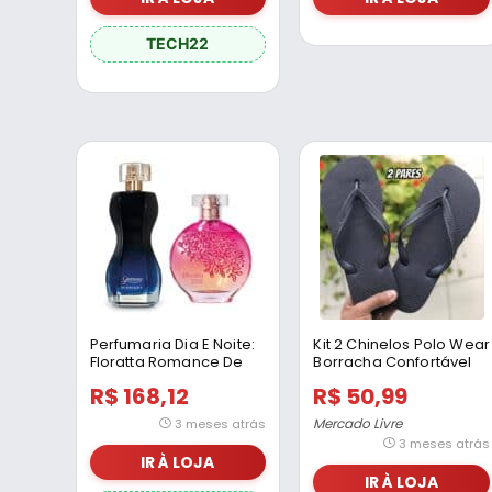
TECH22
Perfumaria Dia E Noite:
Kit 2 Chinelos Polo Wear
Floratta Romance De
Borracha Confortável
Verão 75ml + Glamour
Preto
R$ 168,12
R$ 50,99
Midnight 75ml
Mercado Livre
3 meses atrás
3 meses atrás
IR À LOJA
IR À LOJA