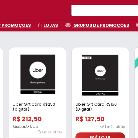
P PROMOÇÕES
LOJAS
GRUPOS DE PROMOÇÕES
Uber Gift Card R$250
Uber Gift Card R$150
(digital)
(Digital)
R$ 212,50
R$ 127,50
Mercado Livre
1 mês atrás
1 mês atrás
IR À LOJA