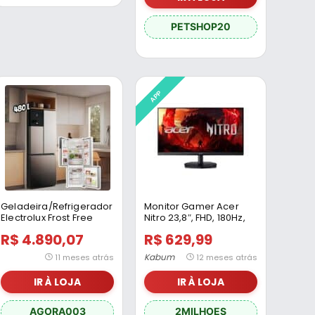
PETSHOP20
APP
Geladeira/Refrigerador
Monitor Gamer Acer
Electrolux Frost Free
Nitro 23,8″, FHD, 180Hz,
French Door Inox Look
1ms, VA. HDMI e VGA,
R$ 4.890,07
R$ 629,99
480L Efficiente IM7S
FreeSync, VESA –
KG241Y
Kabum
11 meses atrás
12 meses atrás
IR À LOJA
IR À LOJA
AGORA003
2MILHOES