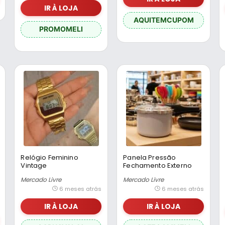
IR À LOJA
AQUITEMCUPOM
PROMOMELI
Relógio Feminino
Panela Pressão
Vintage
Fechamento Externo
Mobj3808ab/4d Digital
Indução 4,2l Brinox Cor
Mercado Livre
Mercado Livre
Mormaii
Gris
6 meses atrás
6 meses atrás
IR À LOJA
IR À LOJA