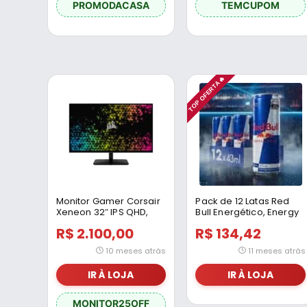
PROMODACASA
TEMCUPOM
TOP OFERTA🔥
Monitor Gamer Corsair
Pack de 12 Latas Red
Xeneon 32″ IPS QHD,
Bull Energético, Energy
165Hz, 1ms, HDR, G-Sync
Drink, 473 ml
R$ 2.100,00
R$ 134,42
e FreeSync, Preto – CM-
9020007-NA
10 meses atrás
11 meses atrás
IR À LOJA
IR À LOJA
MONITOR25OFF