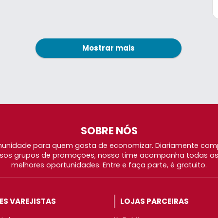
Mostrar mais
SOBRE NÓS
nidade para quem gosta de economizar. Diariamente com
os grupos de promoções, nosso time acompanha todas as l
melhores oportunidades. Entre e faça parte, é gratuito.
S VAREJISTAS
LOJAS PARCEIRAS