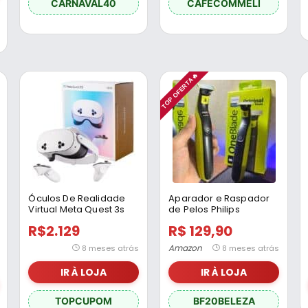
CARNAVAL40
CAFECOMMELI
TOP OFERTA🔥
Óculos De Realidade
Aparador e Raspador
Virtual Meta Quest 3s
de Pelos Philips
128gb branco
OneBlade com 3
R$2.129
R$ 129,90
Pentes QP2724/10 À
prova d’água – Bivolt
Amazon
8 meses atrás
8 meses atrás
IR À LOJA
IR À LOJA
TOPCUPOM
BF20BELEZA