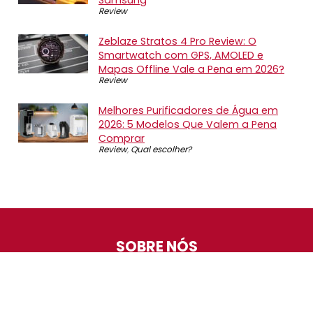
Review
Zeblaze Stratos 4 Pro Review: O
Smartwatch com GPS, AMOLED e
Mapas Offline Vale a Pena em 2026?
Review
Melhores Purificadores de Água em
2026: 5 Modelos Que Valem a Pena
Comprar
Review
,
Qual escolher?
SOBRE NÓS
O Promotop é uma comunidade para quem gosta de
economizar. Diariamente compartilhando promoções,
descontos e bugs em nossos grupos de promoções,
nosso time acompanha todas as lojas confiáveis atrás