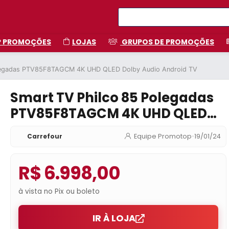
P PROMOÇÕES
LOJAS
GRUPOS DE PROMOÇÕES
olegadas PTV85F8TAGCM 4K UHD QLED Dolby Audio Android TV
Smart TV Philco 85 Polegadas
PTV85F8TAGCM 4K UHD QLED
Dolby Audio Android TV
Carrefour
Equipe Promotop
•
19/01/24
R$ 6.998,00
à vista no Pix ou boleto
IR À LOJA