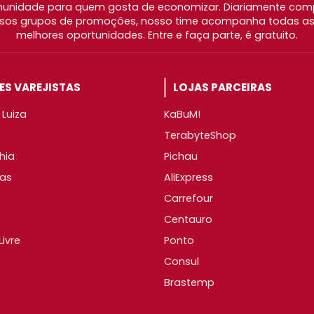
nidade para quem gosta de economizar. Diariamente com
os grupos de promoções, nosso time acompanha todas as l
melhores oportunidades. Entre e faça parte, é gratuito.
S VAREJISTAS
LOJAS PARCEIRAS
Luiza
KaBuM!
TerabyteShop
hia
Pichau
as
AliExpress
Carrefour
Centauro
ivre
Ponto
Consul
Brastemp