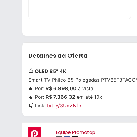
Detalhes da Oferta
📺
QLED 85″ 4K
Smart TV Philco 85 Polegadas PTV85F8TAGC
🔥 Por:
R$ 6.998,00
à vista
🔥 Por:
R$ 7.366,32
em até 10x
🛒 Link:
bit.ly/3UdZNfc
Equipe Promotop