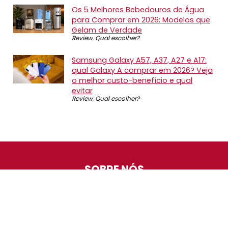
Os 5 Melhores Bebedouros de Água
para Comprar em 2026: Modelos que
Gelam de Verdade
Review
,
Qual escolher?
Samsung Galaxy A57, A37, A27 e A17:
qual Galaxy A comprar em 2026? Veja
o melhor custo-benefício e qual
evitar
Review
,
Qual escolher?
SOBRE NÓS
O Promotop é uma comunidade para quem gosta de
economizar. Diariamente compartilhando promoções,
descontos e bugs em nossos grupos de promoções,
nosso time acompanha todas as lojas confiáveis atrás
das melhores oportunidades. Entre e faça parte, é