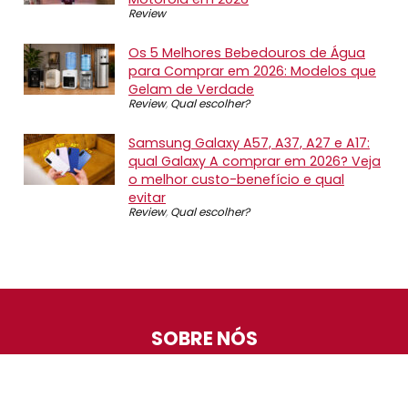
Review
Os 5 Melhores Bebedouros de Água
para Comprar em 2026: Modelos que
Gelam de Verdade
Review
,
Qual escolher?
Samsung Galaxy A57, A37, A27 e A17:
qual Galaxy A comprar em 2026? Veja
o melhor custo-benefício e qual
evitar
Review
,
Qual escolher?
SOBRE NÓS
O Promotop é uma comunidade para quem gosta de
economizar. Diariamente compartilhando promoções,
descontos e bugs em nossos grupos de promoções,