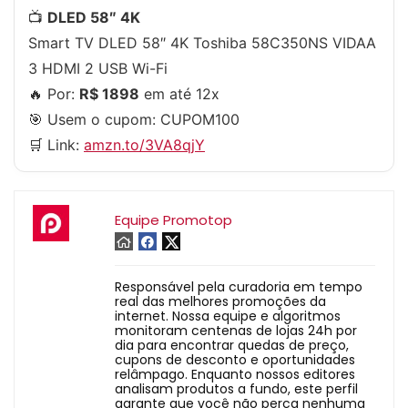
📺
DLED 58″ 4K
Smart TV DLED 58″ 4K Toshiba 58C350NS VIDAA
3 HDMI 2 USB Wi-Fi
🔥 Por:
R$ 1898
em até 12x
🎯 Usem o cupom:
CUPOM100
🛒 Link:
amzn.to/3VA8qjY
Equipe Promotop
Responsável pela curadoria em tempo
real das melhores promoções da
internet. Nossa equipe e algoritmos
monitoram centenas de lojas 24h por
dia para encontrar quedas de preço,
cupons de desconto e oportunidades
relâmpago. Enquanto nossos editores
analisam produtos a fundo, este perfil
garante que você não perca nenhuma