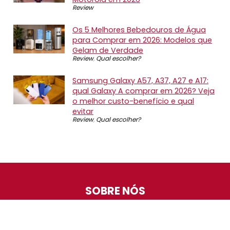
Review
Os 5 Melhores Bebedouros de Água
para Comprar em 2026: Modelos que
Gelam de Verdade
Review
,
Qual escolher?
Samsung Galaxy A57, A37, A27 e A17:
qual Galaxy A comprar em 2026? Veja
o melhor custo-benefício e qual
evitar
Review
,
Qual escolher?
SOBRE NÓS
O Promotop é uma comunidade para quem gosta de
economizar. Diariamente compartilhando promoções,
descontos e bugs em nossos grupos de promoções,