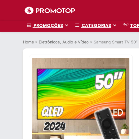
PROMOÇÕES
CATEGORIAS
TO
Home
>
Eletrônicos, Áudio e Vídeo
>
Samsung Smart TV 50″ QL