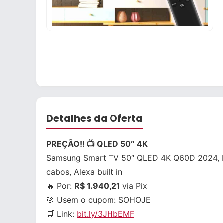
Detalhes da Oferta
PREÇÃO!! 📺 QLED 50″ 4K
Samsung Smart TV 50″ QLED 4K Q60D 2024, Mod
cabos, Alexa built in
🔥 Por:
R$ 1.940,21
via Pix
🎯 Usem o cupom:
SOHOJE
🛒 Link:
bit.ly/3JHbEMF