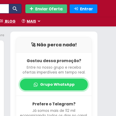
Enviar Oferta
Entrar
BLOG
MAIS
e de cabos, Alexa built in
🚀 Não perca nada!
Gostou dessa promoção?
Entre no nosso grupo e receba
ofertas imperdíveis em tempo real.
Grupo WhatsApp
Prefere o Telegram?
Já somos mais de 112 mil
economizando todos os dias no canal.