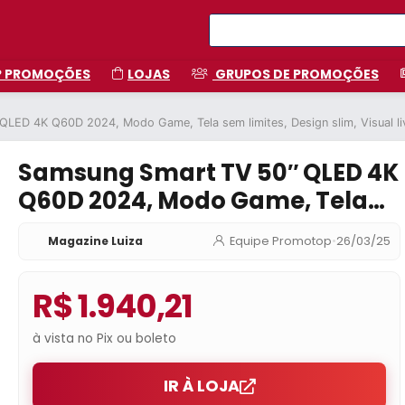
P PROMOÇÕES
LOJAS
GRUPOS DE PROMOÇÕES
ED 4K Q60D 2024, Modo Game, Tela sem limites, Design slim, Visual livr
Samsung Smart TV 50″ QLED 4K
Q60D 2024, Modo Game, Tela
sem limites, Design slim, Visual
Magazine Luiza
Equipe Promotop
•
26/03/25
livre de cabos, Alexa built in
R$ 1.940,21
à vista no Pix ou boleto
IR À LOJA