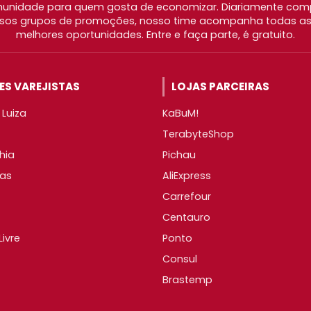
nidade para quem gosta de economizar. Diariamente com
os grupos de promoções, nosso time acompanha todas as l
melhores oportunidades. Entre e faça parte, é gratuito.
S VAREJISTAS
LOJAS PARCEIRAS
Luiza
KaBuM!
TerabyteShop
hia
Pichau
as
AliExpress
Carrefour
Centauro
ivre
Ponto
Consul
Brastemp