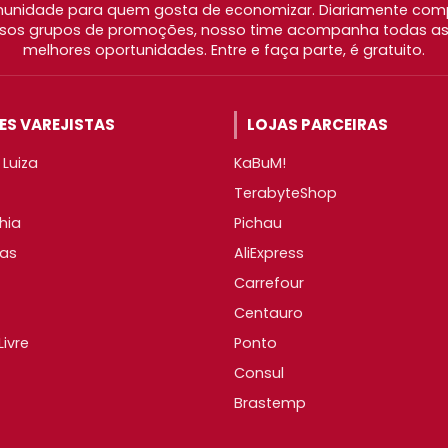
nidade para quem gosta de economizar. Diariamente com
os grupos de promoções, nosso time acompanha todas as l
melhores oportunidades. Entre e faça parte, é gratuito.
S VAREJISTAS
LOJAS PARCEIRAS
Luiza
KaBuM!
TerabyteShop
hia
Pichau
as
AliExpress
Carrefour
Centauro
ivre
Ponto
Consul
Brastemp