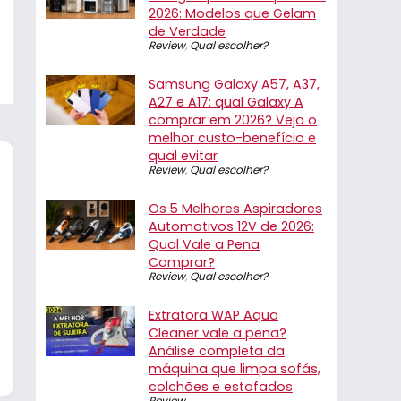
2026: Modelos que Gelam
de Verdade
Review
,
Qual escolher?
Samsung Galaxy A57, A37,
A27 e A17: qual Galaxy A
comprar em 2026? Veja o
melhor custo-benefício e
qual evitar
Review
,
Qual escolher?
Os 5 Melhores Aspiradores
Automotivos 12V de 2026:
Qual Vale a Pena
Comprar?
Review
,
Qual escolher?
Extratora WAP Aqua
Cleaner vale a pena?
Análise completa da
máquina que limpa sofás,
colchões e estofados
Review