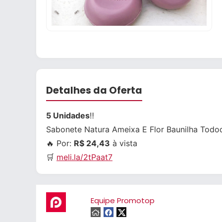
Detalhes da Oferta
5 Unidades
‼️
Sabonete Natura Ameixa E Flor Baunilha Todo
🔥 Por:
R$ 24,43
à vista
🛒
meli.la/2tPaat7
Equipe Promotop