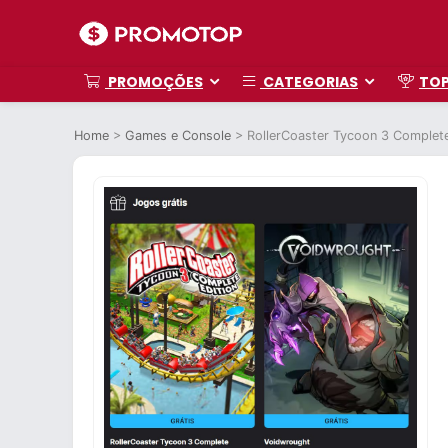
PROMOÇÕES
CATEGORIAS
TO
Home
>
Games e Console
>
RollerCoaster Tycoon 3 Complete