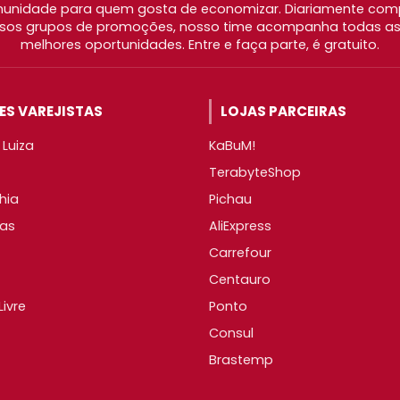
nidade para quem gosta de economizar. Diariamente com
os grupos de promoções, nosso time acompanha todas as l
melhores oportunidades. Entre e faça parte, é gratuito.
S VAREJISTAS
LOJAS PARCEIRAS
Luiza
KaBuM!
TerabyteShop
hia
Pichau
as
AliExpress
Carrefour
Centauro
ivre
Ponto
Consul
Brastemp