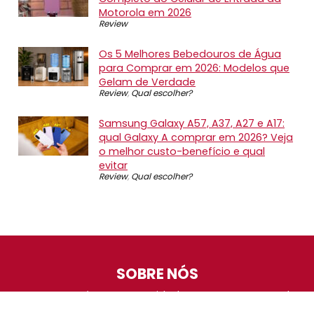
Motorola em 2026
Review
Os 5 Melhores Bebedouros de Água
para Comprar em 2026: Modelos que
Gelam de Verdade
Review
,
Qual escolher?
Samsung Galaxy A57, A37, A27 e A17:
qual Galaxy A comprar em 2026? Veja
o melhor custo-benefício e qual
evitar
Review
,
Qual escolher?
SOBRE NÓS
O Promotop é uma comunidade para quem gosta de
economizar. Diariamente compartilhando promoções,