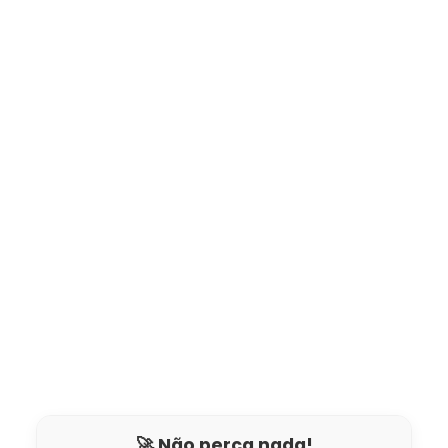
🚀 Não perca nada!