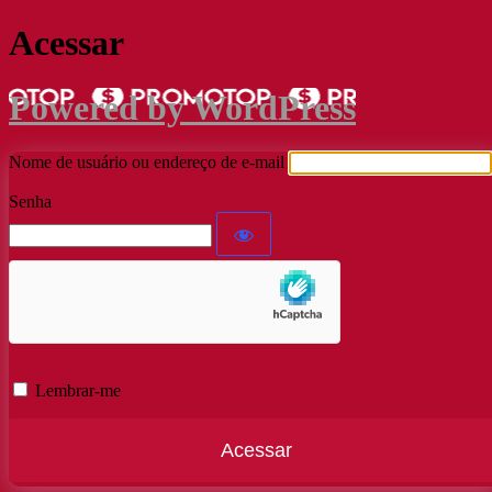
Acessar
Powered by WordPress
Nome de usuário ou endereço de e-mail
Senha
Lembrar-me