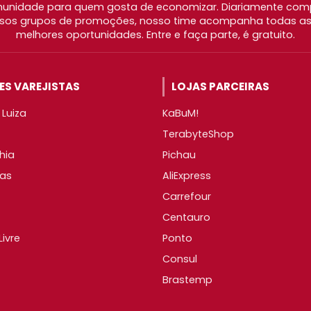
nidade para quem gosta de economizar. Diariamente com
os grupos de promoções, nosso time acompanha todas as l
melhores oportunidades. Entre e faça parte, é gratuito.
S VAREJISTAS
LOJAS PARCEIRAS
Luiza
KaBuM!
TerabyteShop
hia
Pichau
as
AliExpress
Carrefour
Centauro
ivre
Ponto
Consul
Brastemp