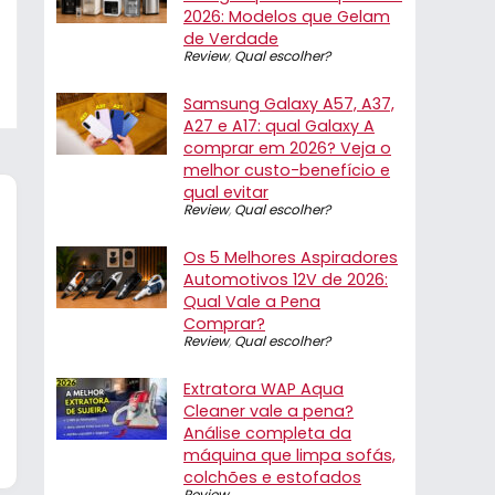
2026: Modelos que Gelam
de Verdade
Review
,
Qual escolher?
Samsung Galaxy A57, A37,
A27 e A17: qual Galaxy A
comprar em 2026? Veja o
melhor custo-benefício e
qual evitar
Review
,
Qual escolher?
Os 5 Melhores Aspiradores
Automotivos 12V de 2026:
Qual Vale a Pena
Comprar?
Review
,
Qual escolher?
Extratora WAP Aqua
Cleaner vale a pena?
Análise completa da
máquina que limpa sofás,
colchões e estofados
Review