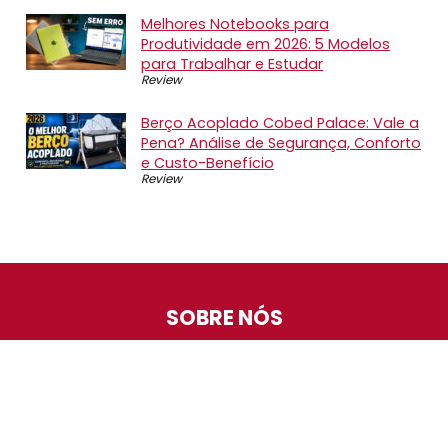
Melhores Notebooks para
Produtividade em 2026: 5 Modelos
para Trabalhar e Estudar
Review
Berço Acoplado Cobed Palace: Vale a
Pena? Análise de Segurança, Conforto
e Custo-Benefício
Review
SOBRE NÓS
O Promotop é uma comunidade para quem gosta de
economizar. Diariamente compartilhando promoções,
descontos e bugs em nossos grupos de promoções,
nosso time acompanha todas as lojas confiáveis atrás
das melhores oportunidades. Entre e faça parte, é