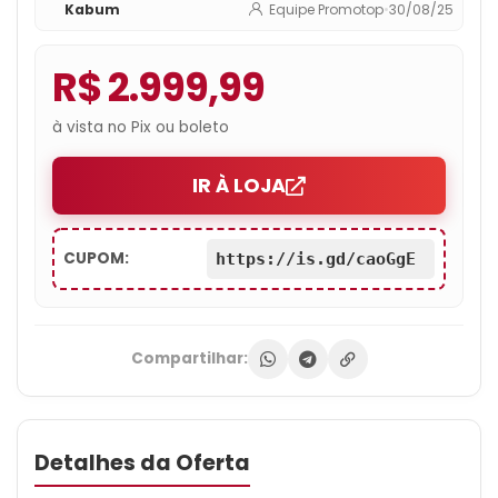
Kabum
Equipe Promotop
•
30/08/25
Tracing – NE7506T019T1-GB2061S
R$ 2.999,99
à vista no Pix ou boleto
IR À LOJA
CUPOM:
https://is.gd/caoGgE
Compartilhar:
Detalhes da Oferta