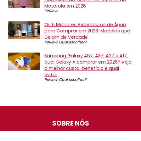
Motorola em 2026
Review
Os 5 Melhores Bebedouros de Água
para Comprar em 2026: Modelos que
Gelam de Verdade
Review
,
Qual escolher?
Samsung Galaxy A57, A37, A27 e A17:
qual Galaxy A comprar em 2026? Veja
o melhor custo-benefício e qual
evitar
Review
,
Qual escolher?
SOBRE NÓS
O Promotop é uma comunidade para quem gosta de
economizar. Diariamente compartilhando promoções,