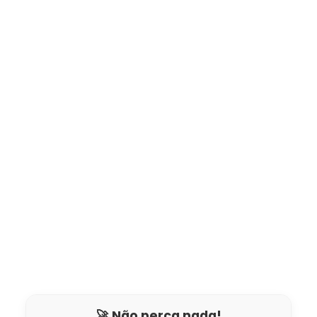
🚀 Não perca nada!