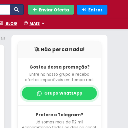
Enviar Oferta
Entrar
BLOG
MAIS
g – N50903-32D7X-17593928
🚀 Não perca nada!
Gostou dessa promoção?
Entre no nosso grupo e receba
ofertas imperdíveis em tempo real.
Grupo WhatsApp
Prefere o Telegram?
Já somos mais de 112 mil
economizando todos os dias no canal.