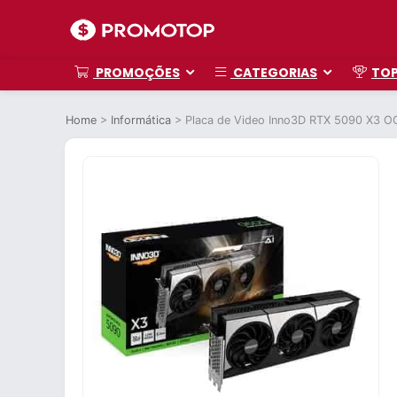
PROMOÇÕES
CATEGORIAS
TO
Home
>
Informática
>
Placa de Video Inno3D RTX 5090 X3 OC