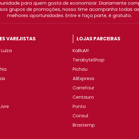
nidade para quem gosta de economizar. Diariamente com
os grupos de promoções, nosso time acompanha todas as l
melhores oportunidades. Entre e faça parte, é gratuito.
S VAREJISTAS
LOJAS PARCEIRAS
Luiza
KaBuM!
TerabyteShop
hia
Pichau
as
AliExpress
Carrefour
Centauro
ivre
Ponto
Consul
Brastemp