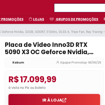
P PROMOÇÕES
LOJAS
GRUPOS DE PROMOÇÕES
 Geforce Nvidia, 32GB, GDDR7, 512bits, DLSS 4, Tripe Fan, Ray Tracin
Placa de Video Inno3D RTX
5090 X3 OC Geforce Nvidia,
32GB, GDDR7, 512bits, DLSS 4,
Kabum
Equipe Promotop
•
18/06/25
Tripe Fan, Ray Tracing –
N50903-32D7X-17593928
R$ 17.099,99
à vista no Pix ou boleto
IR À LOJA