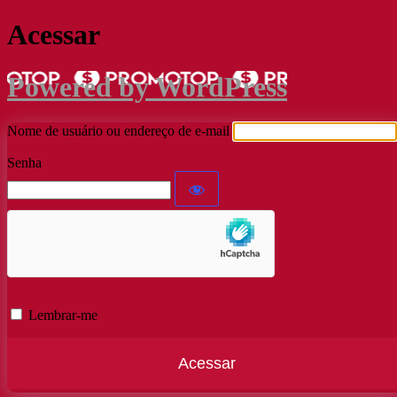
Acessar
Powered by WordPress
Nome de usuário ou endereço de e-mail
Senha
Lembrar-me