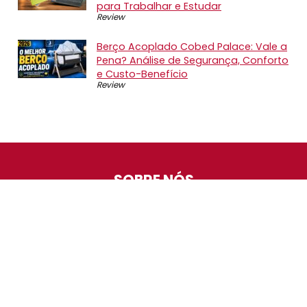
para Trabalhar e Estudar
Review
Berço Acoplado Cobed Palace: Vale a
Pena? Análise de Segurança, Conforto
e Custo-Benefício
Review
SOBRE NÓS
O Promotop é uma comunidade para quem gosta de
economizar. Diariamente compartilhando promoções,
descontos e bugs em nossos grupos de promoções,
nosso time acompanha todas as lojas confiáveis atrás
das melhores oportunidades. Entre e faça parte, é
gratuito.