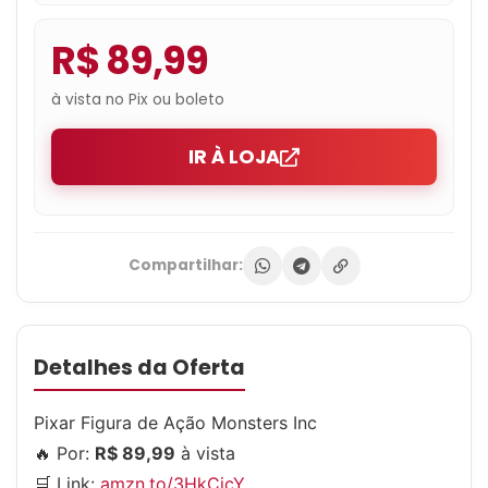
R$ 89,99
à vista no Pix ou boleto
IR À LOJA
Compartilhar:
Detalhes da Oferta
Pixar Figura de Ação Monsters Inc
🔥 Por:
R$ 89,99
à vista
🛒 Link:
amzn.to/3HkCicY