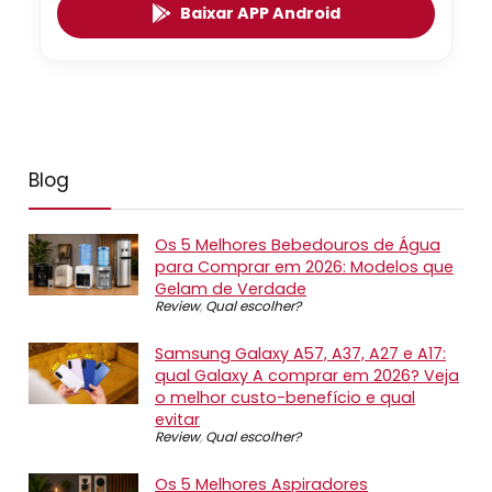
Baixar APP Android
Blog
Os 5 Melhores Bebedouros de Água
para Comprar em 2026: Modelos que
Gelam de Verdade
Review
,
Qual escolher?
Samsung Galaxy A57, A37, A27 e A17:
qual Galaxy A comprar em 2026? Veja
o melhor custo-benefício e qual
evitar
Review
,
Qual escolher?
Os 5 Melhores Aspiradores