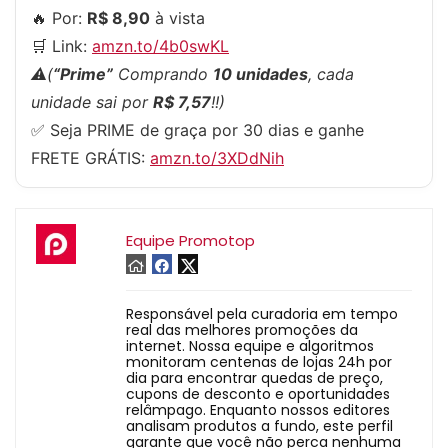
🔥 Por:
R$ 8,90
à vista
🛒 Link:
amzn.to/4b0swKL
⚠️(
“Prime”
Comprando
10 unidades
, cada
unidade sai por
R$ 7,57
!!)
✅ Seja PRIME de graça por 30 dias e ganhe
FRETE GRÁTIS:
amzn.to/3XDdNih
Equipe Promotop
Responsável pela curadoria em tempo
real das melhores promoções da
internet. Nossa equipe e algoritmos
monitoram centenas de lojas 24h por
dia para encontrar quedas de preço,
cupons de desconto e oportunidades
relâmpago. Enquanto nossos editores
analisam produtos a fundo, este perfil
garante que você não perca nenhuma