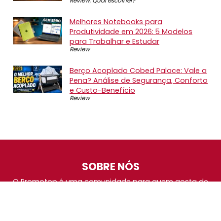
Review
,
Qual escolher?
Melhores Notebooks para
Produtividade em 2026: 5 Modelos
para Trabalhar e Estudar
Review
Berço Acoplado Cobed Palace: Vale a
Pena? Análise de Segurança, Conforto
e Custo-Benefício
Review
SOBRE NÓS
O Promotop é uma comunidade para quem gosta de
economizar. Diariamente compartilhando promoções,
descontos e bugs em nossos grupos de promoções,
nosso time acompanha todas as lojas confiáveis atrás
das melhores oportunidades. Entre e faça parte, é