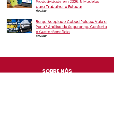
Produtividade em 2026: 5 Modelos
para Trabalhar e Estudar
Review
Berço Acoplado Cobed Palace: Vale a
Pena? Análise de Segurança, Conforto
e Custo-Benefício
Review
SOBRE NÓS
O Promotop é uma comunidade para quem gosta de
economizar. Diariamente compartilhando promoções,
descontos e bugs em nossos grupos de promoções,
nosso time acompanha todas as lojas confiáveis atrás
das melhores oportunidades. Entre e faça parte, é
gratuito.