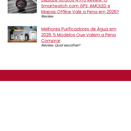
Smartwatch com GPS, AMOLED e
Mapas Offline Vale a Pena em 2026?
Review
Melhores Purificadores de Água em
2026: 5 Modelos Que Valem a Pena
Comprar
Review
,
Qual escolher?
SOBRE NÓS
O Promotop é uma comunidade para quem gosta de
economizar. Diariamente compartilhando promoções,
descontos e bugs em nossos grupos de promoções,
nosso time acompanha todas as lojas confiáveis atrás
das melhores oportunidades. Entre e faça parte, é
gratuito.