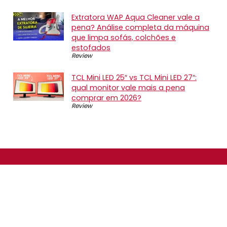
Extratora WAP Aqua Cleaner vale a
pena? Análise completa da máquina
que limpa sofás, colchões e
estofados
Review
TCL Mini LED 25″ vs TCL Mini LED 27″:
qual monitor vale mais a pena
comprar em 2026?
Review
SOBRE NÓS
O Promotop é uma comunidade para quem gosta de
economizar. Diariamente compartilhando promoções,
descontos e bugs em nossos grupos de promoções,
nosso time acompanha todas as lojas confiáveis atrás