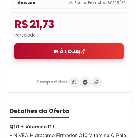
Amazon
Equipe Promotop
•
30/05/25
em 10 dias, previne a flacidez e ainda
hidrata intensamente, ideal para pele
seca – 400ml
R$ 21,73
Parcelado
IR À LOJA
Compartilhar:
Detalhes da Oferta
Q10 + Vitamina C
‼
– NIVEA Hidratante Firmador Q10 Vitamina C Pele