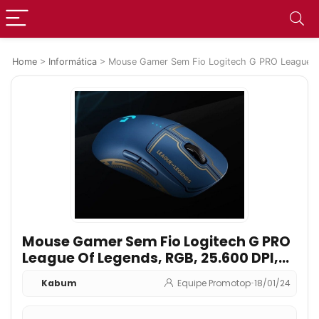
Home
>
Informática
>
Mouse Gamer Sem Fio Logitech G PRO League Of
Mouse Gamer Sem Fio Logitech G PRO
League Of Legends, RGB, 25.600 DPI,
Wireless, Lightspeed, 8 Botões, Hero
Kabum
Equipe Promotop
•
18/01/24
25K, Azul – 910-006450