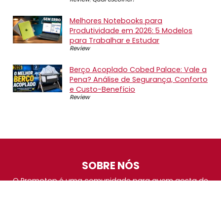
Melhores Notebooks para
Produtividade em 2026: 5 Modelos
para Trabalhar e Estudar
Review
Berço Acoplado Cobed Palace: Vale a
Pena? Análise de Segurança, Conforto
e Custo-Benefício
Review
SOBRE NÓS
O Promotop é uma comunidade para quem gosta de
economizar. Diariamente compartilhando promoções,
descontos e bugs em nossos grupos de promoções,
nosso time acompanha todas as lojas confiáveis atrás
das melhores oportunidades. Entre e faça parte, é