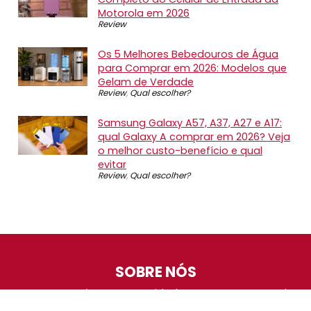
Motorola em 2026
Review
Os 5 Melhores Bebedouros de Água
para Comprar em 2026: Modelos que
Gelam de Verdade
Review
,
Qual escolher?
Samsung Galaxy A57, A37, A27 e A17:
qual Galaxy A comprar em 2026? Veja
o melhor custo-benefício e qual
evitar
Review
,
Qual escolher?
SOBRE NÓS
O Promotop é uma comunidade para quem gosta de
economizar. Diariamente compartilhando promoções,