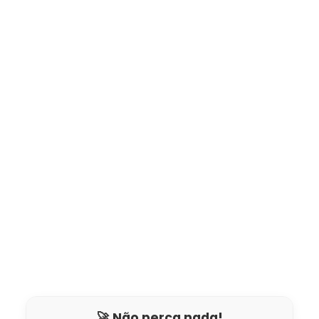
🚀 Não perca nada!