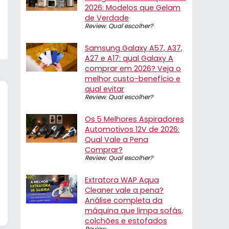
2026: Modelos que Gelam
de Verdade
Review
,
Qual escolher?
Samsung Galaxy A57, A37,
A27 e A17: qual Galaxy A
comprar em 2026? Veja o
melhor custo-benefício e
qual evitar
Review
,
Qual escolher?
Os 5 Melhores Aspiradores
Automotivos 12V de 2026:
Qual Vale a Pena
Comprar?
Review
,
Qual escolher?
Extratora WAP Aqua
Cleaner vale a pena?
Análise completa da
máquina que limpa sofás,
colchões e estofados
Review