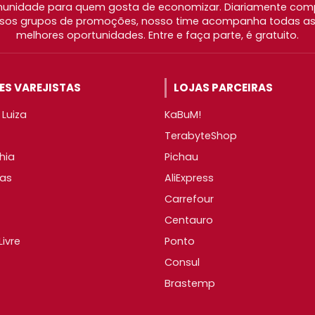
nidade para quem gosta de economizar. Diariamente com
os grupos de promoções, nosso time acompanha todas as l
melhores oportunidades. Entre e faça parte, é gratuito.
S VAREJISTAS
LOJAS PARCEIRAS
Luiza
KaBuM!
TerabyteShop
hia
Pichau
as
AliExpress
Carrefour
Centauro
ivre
Ponto
Consul
Brastemp