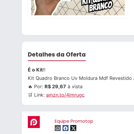
Detalhes da Oferta
É o Kit
‼
Kit Quadro Branco Uv Moldura Mdf Revestido
🔥 Por:
R$ 29,67
à vista
🛒 Link:
amzn.to/4jmrugc
Equipe Promotop