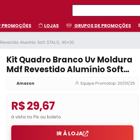
P PROMOÇÕES
LOJAS
GRUPOS DE PROMOÇÕES
 Revestido Alumínio Soft STALO, 40×30
Kit Quadro Branco Uv Moldura
Mdf Revestido Alumínio Soft
STALO, 40×30
Amazon
Equipe Promotop
•
20/01/25
R$ 29,67
à vista no Pix ou boleto
IR À LOJA