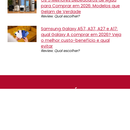
Os 5 Melhores Bebedouros de Água
para Comprar em 2026: Modelos que
Gelam de Verdade
Review
,
Qual escolher?
Samsung Galaxy A57, A37, A27 e A17:
qual Galaxy A comprar em 2026? Veja
o melhor custo-benefício e qual
evitar
Review
,
Qual escolher?
SOBRE NÓS
O Promotop é uma comunidade para quem gosta de
economizar. Diariamente compartilhando promoções,
descontos e bugs em nossos grupos de promoções,
nosso time acompanha todas as lojas confiáveis atrás
das melhores oportunidades. Entre e faça parte, é
gratuito.