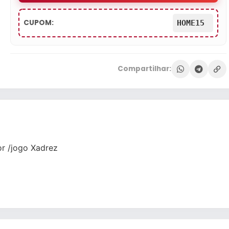
CUPOM:
HOME15
Compartilhar:
or /jogo Xadrez