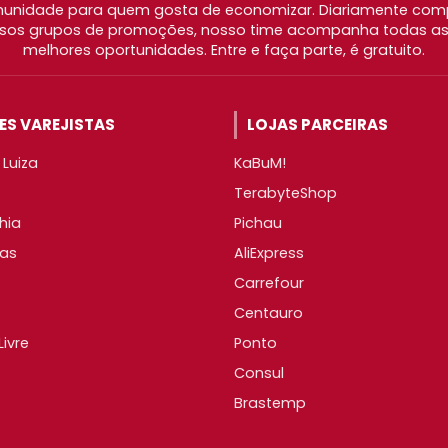
nidade para quem gosta de economizar. Diariamente com
os grupos de promoções, nosso time acompanha todas as l
melhores oportunidades. Entre e faça parte, é gratuito.
S VAREJISTAS
LOJAS PARCEIRAS
Luiza
KaBuM!
TerabyteShop
hia
Pichau
as
AliExpress
Carrefour
Centauro
ivre
Ponto
Consul
Brastemp