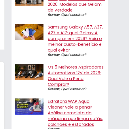
2026: Modelos que Gelam
de Verdade
Review
,
Qual escolher?
Samsung Galaxy A57, A37,
A27 e A17: qual Galaxy A
comprar em 2026? Veja o
melhor custo-benefício e
qual evitar
Review
,
Qual escolher?
Os 5 Melhores Aspiradores
Automotivos 12V de 2026:
Qual Vale a Pena
Comprar?
Review
,
Qual escolher?
Extratora WAP Aqua
Cleaner vale a pena?
Análise completa da
máquina que limpa sofás,
colchões e estofados
Review