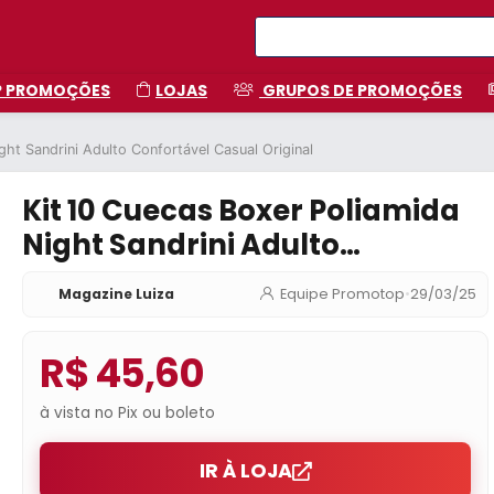
P PROMOÇÕES
LOJAS
GRUPOS DE PROMOÇÕES
ght Sandrini Adulto Confortável Casual Original
Kit 10 Cuecas Boxer Poliamida
Night Sandrini Adulto
Confortável Casual Original
Magazine Luiza
Equipe Promotop
•
29/03/25
R$ 45,60
à vista no Pix ou boleto
IR À LOJA