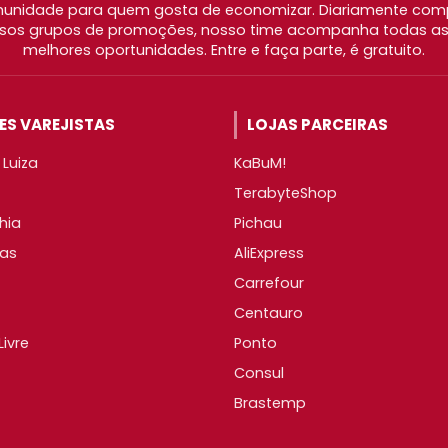
nidade para quem gosta de economizar. Diariamente com
os grupos de promoções, nosso time acompanha todas as l
melhores oportunidades. Entre e faça parte, é gratuito.
S VAREJISTAS
LOJAS PARCEIRAS
Luiza
KaBuM!
TerabyteShop
hia
Pichau
as
AliExpress
Carrefour
Centauro
ivre
Ponto
Consul
Brastemp