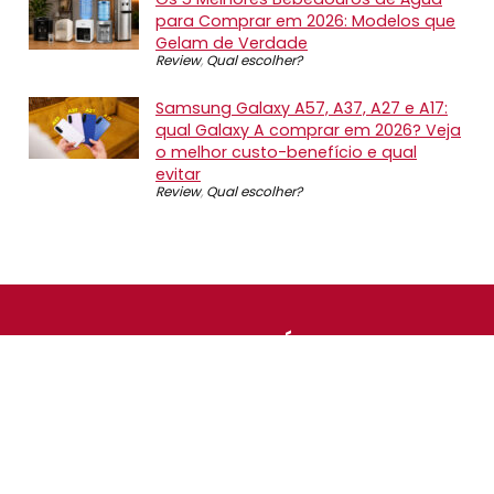
para Comprar em 2026: Modelos que
Gelam de Verdade
Review
,
Qual escolher?
Samsung Galaxy A57, A37, A27 e A17:
qual Galaxy A comprar em 2026? Veja
o melhor custo-benefício e qual
evitar
Review
,
Qual escolher?
SOBRE NÓS
O Promotop é uma comunidade para quem gosta de
economizar. Diariamente compartilhando promoções,
descontos e bugs em nossos grupos de promoções,
nosso time acompanha todas as lojas confiáveis atrás
das melhores oportunidades. Entre e faça parte, é
gratuito.