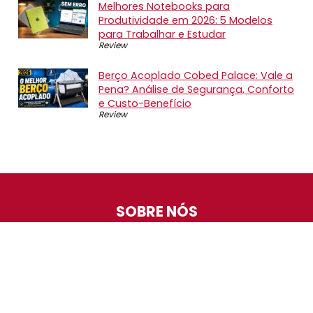
Melhores Notebooks para
Produtividade em 2026: 5 Modelos
para Trabalhar e Estudar
Review
Berço Acoplado Cobed Palace: Vale a
Pena? Análise de Segurança, Conforto
e Custo-Benefício
Review
SOBRE NÓS
O Promotop é uma comunidade para quem gosta de
economizar. Diariamente compartilhando promoções,
descontos e bugs em nossos grupos de promoções,
nosso time acompanha todas as lojas confiáveis atrás
das melhores oportunidades. Entre e faça parte, é
gratuito.